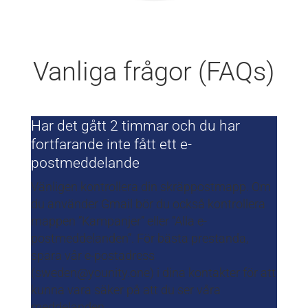
Vanliga frågor (FAQs)
Har det gått 2 timmar och du har
fortfarande inte fått ett e-
postmeddelande
Vänligen kontrollera din skräppostmapp. Om
du använder Gmail bör du också kontrollera
mappen ”Kampanjer” eller ”Alla e-
postmeddelanden”. För bästa prestanda,
spara vår e-postadress
(sweden@younity.one) i dina kontakter för att
kunna vara säker på att du ser våra
meddelanden..