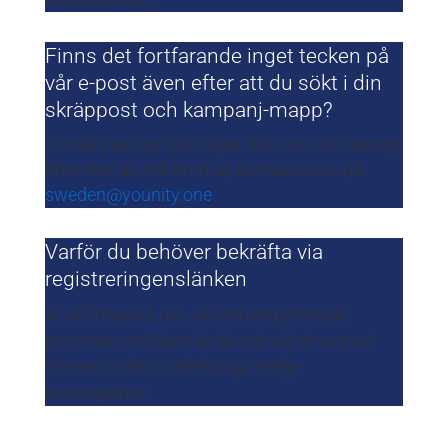
Finns det fortfarande inget tecken på
vår e-post även efter att du sökt i din
skräppost och kampanj-mapp?
Om du inte har fått något från oss i din inkorg
efter mer än två timmar, kontakta oss på
sweden@younity.one
Varför du behöver bekräfta via
registreringenslänken
Vi vill försäkra oss, att den registrerade
personen verkligen är du och att din e-post
inte används av obehöriga tredje
personparter.