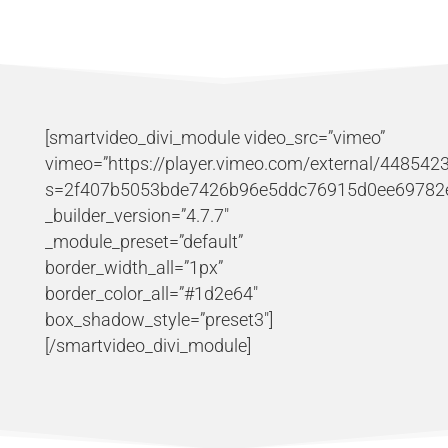
[smartvideo_divi_module video_src=”vimeo”
vimeo=”https://player.vimeo.com/external/448542
s=2f407b5053bde7426b96e5ddc76915d0ee69782e&
_builder_version=”4.7.7″
_module_preset=”default”
border_width_all=”1px”
border_color_all=”#1d2e64″
box_shadow_style=”preset3″]
[/smartvideo_divi_module]